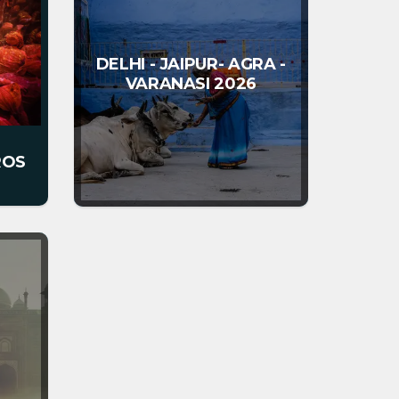
Viajes Kundu
DELHI - JAIPUR- AGRA -
VARANASI 2026
India
Semana Santa
2027​.
Un viaje que marcará tu
vida.
ROS
Descubre la magia de la
guía nativo de la India
India con expertos.
Reserva tu plaza y
acompáñanos en esta gran
aventura.
Un viaje que marcará tu