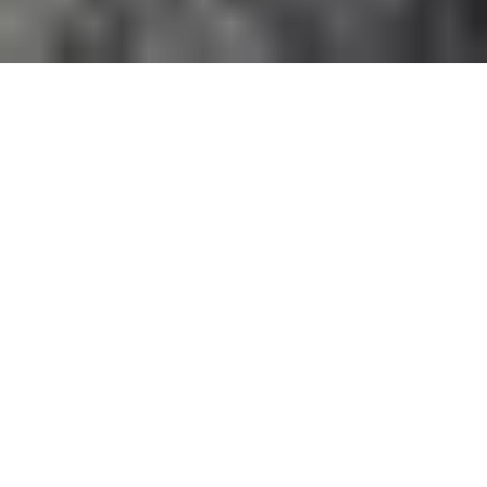
PORTUGAL
DESTINOS
JARDINDEBUDA
EDITORIAL
10 DE MARZO DE 2024
El Jardim do Buda, también conocido
como el Jardín del Edén, es un
impresionante jardín situado en
Bombarral, Portugal. Este lugar es una
obra maestra de paisajismo y diseño