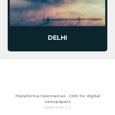
DELHI
Plataforma Opennemas - CMS for digital
newspapers
OpenHost, S.L.